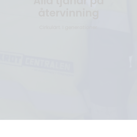
Alla tjänar på
återvinning
Cirkulärt. I generationer.