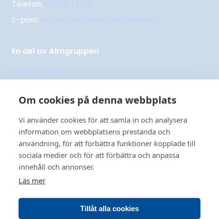
Telefon:
026-12 13 74
E-post:
info.gavle@skrotcentralen.se
En del av Almgruppen
Skrotcentralen
Returpappercentralen
Om cookies på denna webbplats
Uppsala
Handelsstål
Handelsstål Gävle
Vi använder cookies för att samla in och analysera
information om webbplatsens prestanda och
Nordic Recycling
användning, för att förbättra funktioner kopplade till
Åkerbloms Skrotaffär
sociala medier och för att förbättra och anpassa
innehåll och annonser.
Läs mer
Copyright 2026 © Skrotcentralen. All rights reserved.
Tillåt alla cookies
Integritetspolicy
Cookiepolicy