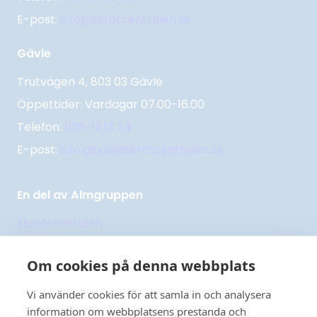
E-post:
info@skrotcentralen.se
Gävle
Trutvägen 4, 803 03 Gävle
Öppettider: Vardagar 07.00-16.00
Telefon:
026-12 13 74
E-post:
info.gavle@skrotcentralen.se
En del av Almgruppen
Skrotcentralen
Returpappercentralen
Om cookies på denna webbplats
Uppsala
Handelsstål
Handelsstål Gävle
Vi använder cookies för att samla in och analysera
information om webbplatsens prestanda och
Nordic Recycling