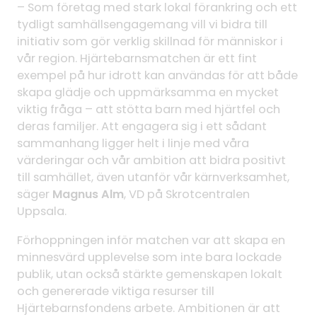
– Som företag med stark lokal förankring och ett
tydligt samhällsengagemang vill vi bidra till
initiativ som gör verklig skillnad för människor i
vår region. Hjärtebarnsmatchen är ett fint
exempel på hur idrott kan användas för att både
skapa glädje och uppmärksamma en mycket
viktig fråga – att stötta barn med hjärtfel och
deras familjer. Att engagera sig i ett sådant
sammanhang ligger helt i linje med våra
värderingar och vår ambition att bidra positivt
till samhället, även utanför vår kärnverksamhet,
säger
Magnus Alm
, VD på Skrotcentralen
Uppsala.
Förhoppningen inför matchen var att skapa en
minnesvärd upplevelse som inte bara lockade
publik, utan också stärkte gemenskapen lokalt
och genererade viktiga resurser till
Hjärtebarnsfondens arbete. Ambitionen är att