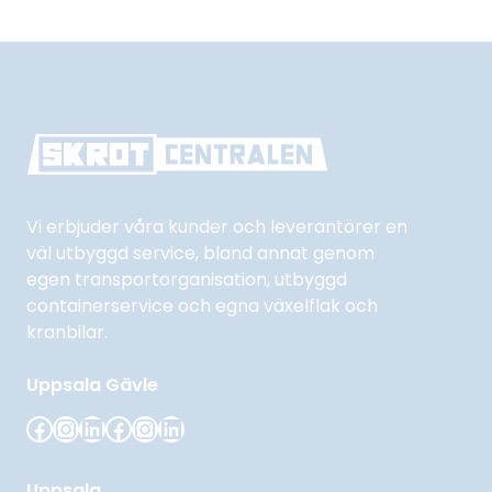
Vi erbjuder våra kunder och leverantörer en
väl utbyggd service, bland annat genom
egen transportorganisation, utbyggd
containerservice och egna växelflak och
kranbilar.
Uppsala
Gävle
Facebook
Instagram
LinkedIn
Facebook
Instagram
LinkedIn
Uppsala